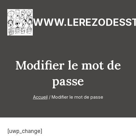
Aller
au
WWW.LEREZODESST
contenu
Modifier le mot de
passe
Accueil
/
Modifier le mot de passe
[uwp_change]