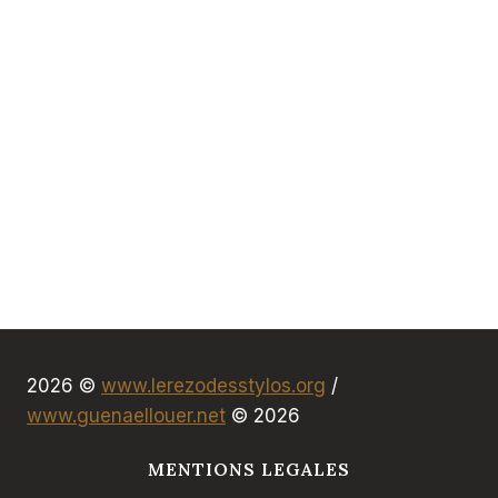
2026 ©
www.lerezodesstylos.org
/
www.guenaellouer.net
© 2026
MENTIONS LEGALES