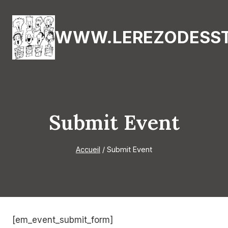
Aller
au
WWW.LEREZODESST
contenu
Submit Event
Accueil
/
Submit Event
[em_event_submit_form]