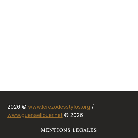
2026 ©
www.lerezodesstylos.org
/
www.guenaellouer.net
© 2026
MENTIONS LEGALES