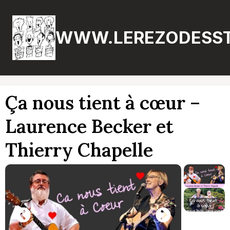
Aller
au
WWW.LEREZODESST
contenu
Ça nous tient à cœur –
Laurence Becker et
Thierry Chapelle