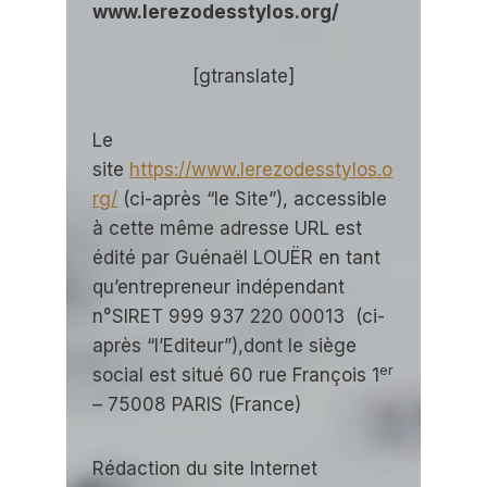
www.lerezodesstylos.org/
[gtranslate]
Le
site
https://www.lerezodesstylos.o
rg/
(ci-après “le Site”), accessible
à cette même adresse URL est
édité par Guénaël LOUËR en tant
qu’entrepreneur indépendant
n°SIRET 999 937 220 00013 (ci-
après “l’Editeur”),dont le siège
er
social est situé 60 rue François 1
– 75008 PARIS (France)
Rédaction du site Internet