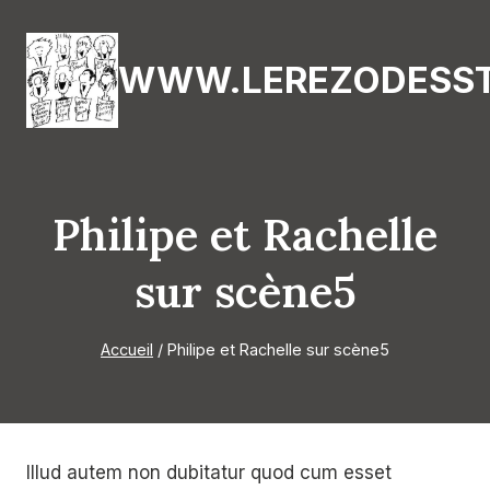
Aller
au
WWW.LEREZODESST
contenu
Philipe et Rachelle
sur scène5
Accueil
/
Philipe et Rachelle sur scène5
Illud autem non dubitatur quod cum esset