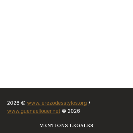
2026 ©
www.lerezodesstylos.org
/
www.guenaellouer.net
© 2026
MENTIONS LEGALES